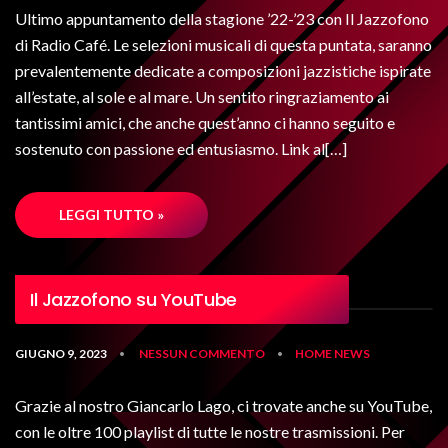
Ultimo appuntamento della stagione ’22-’23 con Il Jazzofono
di Radio Café. Le selezioni musicali di questa puntata, saranno
prevalentemente dedicate a composizioni jazzistiche ispirate
all’estate, al sole e al mare. Un sentito ringraziamento ai
tantissimi amici, che anche quest’anno ci hanno seguito e
sostenuto con passione ed entusiasmo. Link al[…]
LEGGI TUTTO »
Il Jazzofono su YouTube
GIUGNO 9, 2023
NESSUN COMMENTO
HOME
NEWS
•
•
Grazie al nostro Giancarlo Lago, ci trovate anche su YouTube,
con le oltre 100 playlist di tutte le nostre trasmissioni. Per