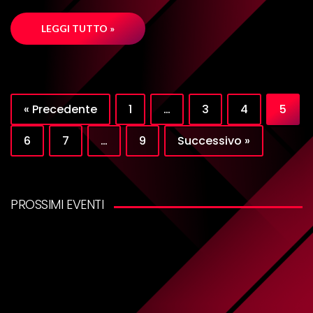
LEGGI TUTTO »
« Precedente
1
…
3
4
5
6
7
…
9
Successivo »
PROSSIMI EVENTI