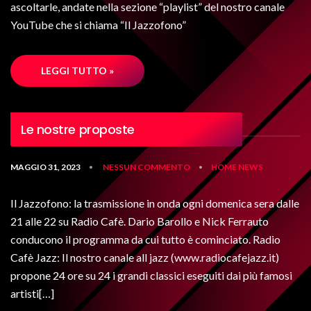
ascoltarle, andate nella sezione “playlist” del nostro canale
YouTube che si chiama “Il Jazzofono”
LEGGI TUTTO »
Le nostre proposte
MAGGIO 31, 2023
NESSUN COMMENTO
HOME
NEWS
•
•
Il Jazzofono: la trasmissione in onda ogni domenica sera dalle
21 alle 22 su Radio Cafè. Dario Barollo e Nick Ferrauto
conducono il programma da cui tutto è cominciato. Radio
Cafè Jazz: Il nostro canale all jazz (www.radiocafejazz.it)
propone 24 ore su 24 i grandi classici eseguiti dai più famosi
artisti[…]