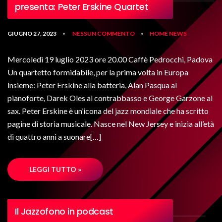
presenta: Peter Erskine Quartet
GIUGNO 27, 2023
NESSUN COMMENTO
HOME
NEWS
•
•
Mercoledì 19 luglio 2023 ore 20.00 Caffè Pedrocchi, Padova
Un quartetto formidabile, per la prima volta in Europa
insieme: Peter Erskine alla batteria, Alan Pasqua al
pianoforte, Darek Oles al contrabbasso e George Garzone al
sax. Peter Erskine è un’icona del jazz mondiale che ha scritto
pagine di storia musicale. Nasce nel New Jersey e inizia all’età
di quattro anni a suonare[…]
LEGGI TUTTO »
Il Jazzofono in podcast