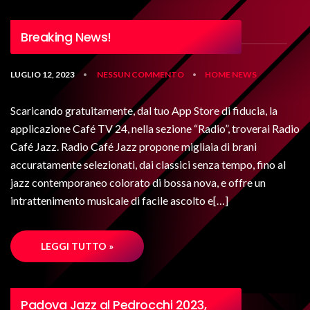
Breaking News!
LUGLIO 12, 2023
NESSUN COMMENTO
HOME
NEWS
•
•
Scaricando gratuitamente, dal tuo App Store di fiducia, la
applicazione Café TV 24, nella sezione “Radio”, troverai Radio
Café Jazz. Radio Café Jazz propone migliaia di brani
accuratamente selezionati, dai classici senza tempo, fino al
jazz contemporaneo colorato di bossa nova, e offre un
intrattenimento musicale di facile ascolto e[…]
LEGGI TUTTO »
Padova Jazz al Pedrocchi 2023,