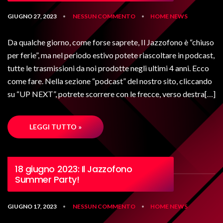
GIUGNO 27, 2023
NESSUN COMMENTO
HOME
NEWS
•
•
Da qualche giorno, come forse saprete, Il Jazzofono è “chiuso
per ferie”, ma nel periodo estivo potete riascoltare in podcast,
tutte le trasmissioni da noi prodotte negli ultimi 4 anni. Ecco
come fare. Nella sezione “podcast” del nostro sito, cliccando
su “UP NEXT”, potrete scorrere con le frecce, verso destra[…]
LEGGI TUTTO »
18 giugno 2023: Il Jazzofono
Summer Party!
GIUGNO 17, 2023
NESSUN COMMENTO
HOME
NEWS
•
•