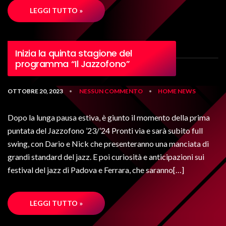
LEGGI TUTTO »
Inizia la quinta stagione del
programma “Il Jazzofono”
OTTOBRE 20, 2023
NESSUN COMMENTO
HOME
NEWS
•
•
Dopo la lunga pausa estiva, è giunto il momento della prima
puntata del Jazzofono ’23/’24 Pronti via e sarà subito full
swing, con Dario e Nick che presenteranno una manciata di
grandi standard del jazz. E poi curiosità e anticipazioni sui
festival del jazz di Padova e Ferrara, che saranno[…]
LEGGI TUTTO »