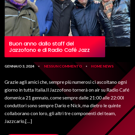
Buon anno dallo staff del
Jazzofono e di Radio Café Jazz
GENNAIO 3, 2024
NESSUN COMMENTO
HOME
NEWS
•
•
Grazie agli amici che, sempre più numerosi ci ascoltano ogni
giorno in tutta Italia.Il Jazzofono tornerà on air su Radio Café
domenica 21 gennaio, come sempre dalle 21:00 alle 22:00I
conduttori sono sempre Dario e Nick, ma dietro le quinte
collaborano con loro, gli altri tre componenti del team,
Jazzcarlo,[…]