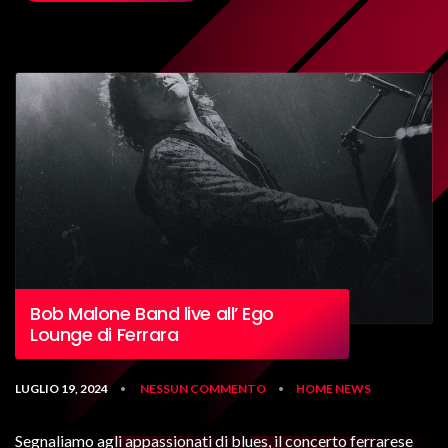
Bob Malone Band live all’ Ego
Lounge di Ferrara
LUGLIO 19, 2024
NESSUN COMMENTO
HOME
NEWS
•
•
Segnaliamo agli appassionati di blues, il concerto ferrarese