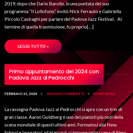
2019, dopo che Dario Barollo, in una puntata del suo
programma “Il Lollofono”, invitò Nick Ferrauto e Gabriella
Piccolo Casiraghi per parlare del Padova Jazz Festival. Al
termine di quella trasmissione, fu proprio[…]
LEGGI TUTTO »
Primo appuntamento del 2024 con
Padova Jazz al Pedrocchi
FEBBRAIO 21, 2024
NESSUN COMMENTO
HOME
NEWS
•
•
La rassegna Padova Jazz al Pedrocchi si apre con un trio di
gran classe. Aaron Goldberg è uno dei pianisti più noti della
scena mondiale di questi ultimi anni. Formatosi alla New
School e laureatosi ad Harvard, si impone nella scena di New